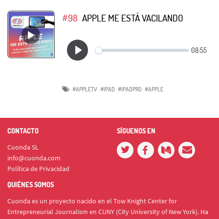
#98
APPLE ME ESTÁ VACILANDO
#APPLETV
#IPAD
#IPADPRO
#APPLE
CONTACTO
SÍGUENOS EN
Cuonda SL
info@cuonda.com
Política de Privacidad
QUIÉNES SOMOS
Cuonda es un proyecto nacido en el Tow Knight Center for
Entrepreneurial Journalism en CUNY (City University of New York). Ha