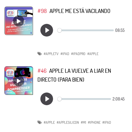
#98
APPLE ME ESTÁ VACILANDO
#APPLETV
#IPAD
#IPADPRO
#APPLE
#46
APPLE LA VUELVE A LIAR EN
DIRECTO (PARA BIEN)
#APPLE
#APPLESILICON
#M1
#IPHONE
#IPAD