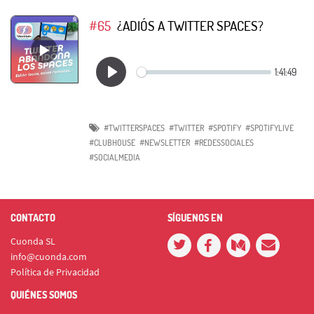
#65
¿ADIÓS A TWITTER SPACES?
#TWITTERSPACES
#TWITTER
#SPOTIFY
#SPOTIFYLIVE
#CLUBHOUSE
#NEWSLETTER
#REDESSOCIALES
#SOCIALMEDIA
CONTACTO
SÍGUENOS EN
Cuonda SL
info@cuonda.com
Política de Privacidad
QUIÉNES SOMOS