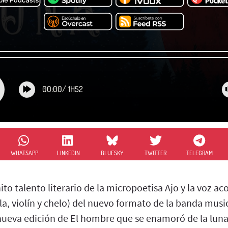
00:00
/
1H52
WHATSAPP
LINKEDIN
BLUESKY
TWITTER
TELEGRAM
finito talento literario de la micropoetisa Ajo y la voz
ola, violín y chelo) del nuevo formato de la banda musi
nueva edición de El hombre que se enamoró de la lun