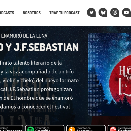
ODCASTS
NOSOTROS
TRAE TU PODCAST
 ENAMORÓ DE LA LUNA
O Y J.F.SEBASTIAN
finito talento literario de la
 y la voz acompañado de un trío
, violín y chelo) del nuevo formato
cal J.F.Sebastian protagonizan
ón de El hombre que se enamoró
 damos a conococer el Festival