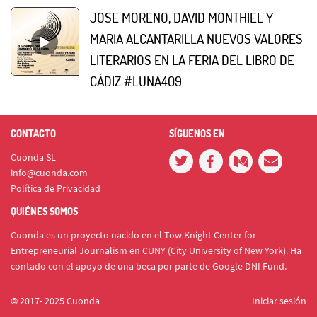
JOSE MORENO, DAVID MONTHIEL Y
MARIA ALCANTARILLA NUEVOS VALORES
LITERARIOS EN LA FERIA DEL LIBRO DE
CÁDIZ #LUNA409
CONTACTO
SÍGUENOS EN
Cuonda SL
info@cuonda.com
Política de Privacidad
QUIÉNES SOMOS
Cuonda es un proyecto nacido en el Tow Knight Center for
Entrepreneurial Journalism en CUNY (City University of New York). Ha
contado con el apoyo de una beca por parte de Google DNI Fund.
© 2017- 2025 Cuonda
Iniciar sesión