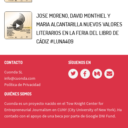
JOSE MORENO, DAVID MONTHIEL Y
MARIA ALCANTARILLA NUEVOS VALORES
LITERARIOS EN LA FERIA DEL LIBRO DE
CÁDIZ #LUNA409
CONTACTO
SÍGUENOS EN
Cuonda SL
info@cuonda.com
Política de Privacidad
QUIÉNES SOMOS
Cuonda es un proyecto nacido en el Tow Knight Center for
Entrepreneurial Journalism en CUNY (City University of New York). Ha
contado con el apoyo de una beca por parte de Google DNI Fund.