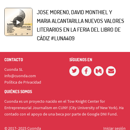
JOSE MORENO, DAVID MONTHIEL Y
MARIA ALCANTARILLA NUEVOS VALORES
LITERARIOS EN LA FERIA DEL LIBRO DE
CÁDIZ #LUNA409
CONTACTO
SÍGUENOS EN
Cuonda SL
info@cuonda.com
Política de Privacidad
QUIÉNES SOMOS
Cuonda es un proyecto nacido en el Tow Knight Center for
Entrepreneurial Journalism en CUNY (City University of New York). Ha
contado con el apoyo de una beca por parte de Google DNI Fund.
© 2017- 2025 Cuonda
Iniciar sesión