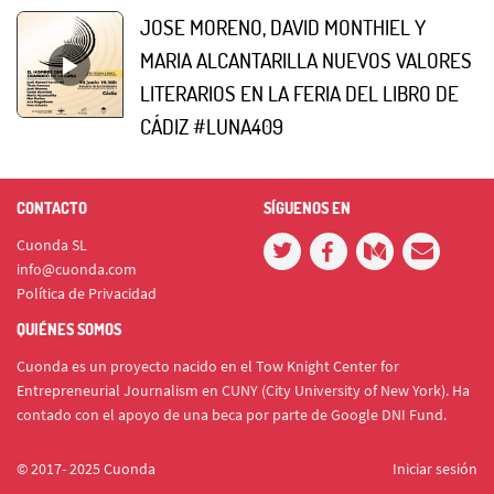
JOSE MORENO, DAVID MONTHIEL Y
MARIA ALCANTARILLA NUEVOS VALORES
LITERARIOS EN LA FERIA DEL LIBRO DE
CÁDIZ #LUNA409
CONTACTO
SÍGUENOS EN
Cuonda SL
info@cuonda.com
Política de Privacidad
QUIÉNES SOMOS
Cuonda es un proyecto nacido en el Tow Knight Center for
Entrepreneurial Journalism en CUNY (City University of New York). Ha
contado con el apoyo de una beca por parte de Google DNI Fund.
© 2017- 2025 Cuonda
Iniciar sesión