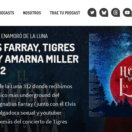
ODCASTS
NOSOTROS
TRAE TU PODCAST
 ENAMORÓ DE LA LUNA
 FARRAY, TIGRES
Y AMARNA MILLER
12
e la Luna 312 donde recibimos
ómico más underground del
atius Farray (junto con el Elvis
ulgadora sexual y youtuber
emás del concierto de Tigres