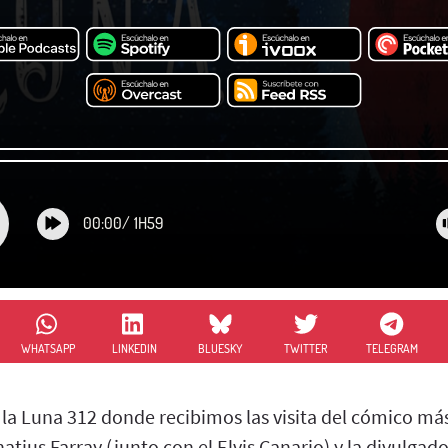
00:00
/
1H59
WHATSAPP
LINKEDIN
BLUESKY
TWITTER
TELEGRAM
la Luna 312 donde recibimos las visita del cómico m
us Farray (junto con el Elvis Canario) y la divulgado