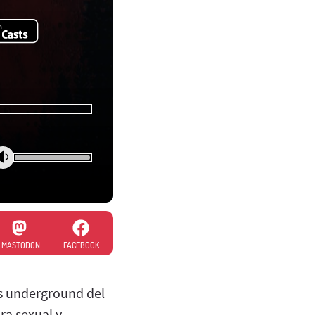
MASTODON
FACEBOOK
ás underground del
ra sexual y