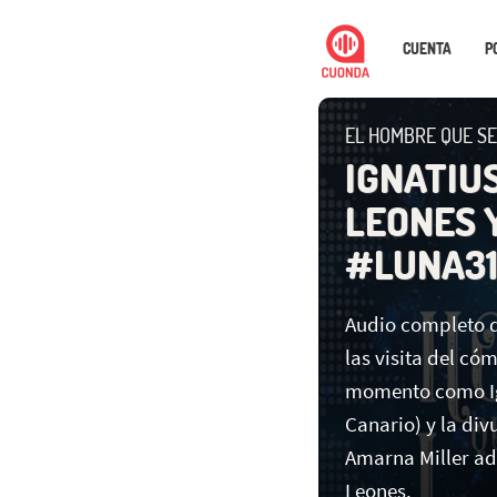
CUENTA
P
EL HOMBRE QUE SE
IGNATIUS
LEONES 
#LUNA3
Audio completo d
las visita del c
momento como Ign
Canario) y la div
Amarna Miller ad
Leones.