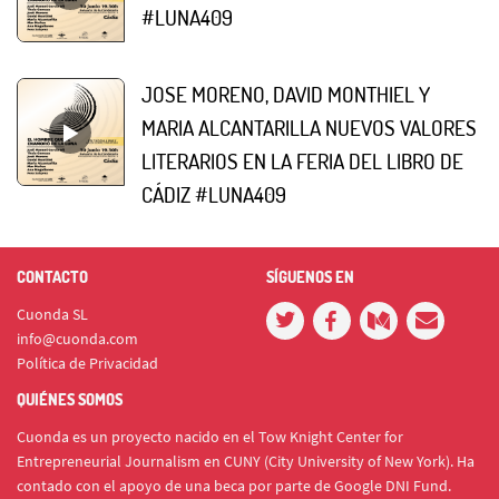
#LUNA409
JOSE MORENO, DAVID MONTHIEL Y
MARIA ALCANTARILLA NUEVOS VALORES
LITERARIOS EN LA FERIA DEL LIBRO DE
CÁDIZ #LUNA409
CONTACTO
SÍGUENOS EN
Cuonda SL
info@cuonda.com
Política de Privacidad
QUIÉNES SOMOS
Cuonda es un proyecto nacido en el Tow Knight Center for
Entrepreneurial Journalism en CUNY (City University of New York). Ha
contado con el apoyo de una beca por parte de Google DNI Fund.