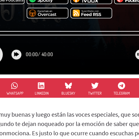
00:00
/
40:00
WHATSAPP
LINKEDIN
BLUESKY
TWITTER
TELEGRAM
muy buenas y luego están las voces especiales, que so
gundo te dejan noqueado por la emoción de saber que
onmociona. Es justo lo que ocurre cuando escuchas po