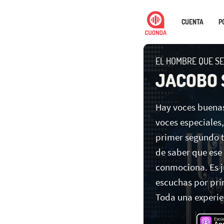
CUENTA
P
EL HOMBRE QUE SE
JACOBO 
Hay voces buenas
voces especiales
primer segundo 
de saber que ese
conmociona. Es j
escuchas por pri
Toda una experien