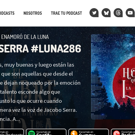
ODCASTS
NOSOTROS
TRAE TU PODCAST
 ENAMORÓ DE LA LUNA
SERRA #LUNA286
, muy buenas y luego están las
, que son aquellas que desde el
te dejan noqueado por la emoción
 talento esconde algo que
usto lo que ocurre cuando
mera vez la voz de Jacobo Serra.
cia. A...