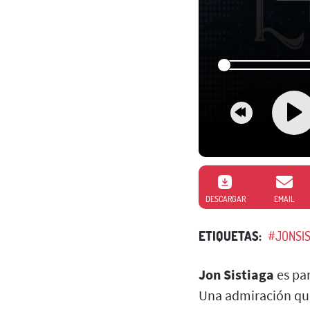
DESCARGAR
EMAIL
ETIQUETAS:
#JONSI
Jon Sistiaga
es par
Una admiración que