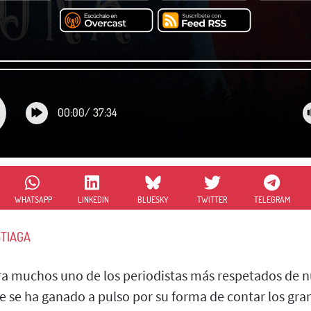
00:00
/
37:34
WHATSAPP
LINKEDIN
BLUESKY
TWITTER
TELEGRAM
STIAGA
a muchos uno de los periodistas más respetados de nu
 se ha ganado a pulso por su forma de contar los gran