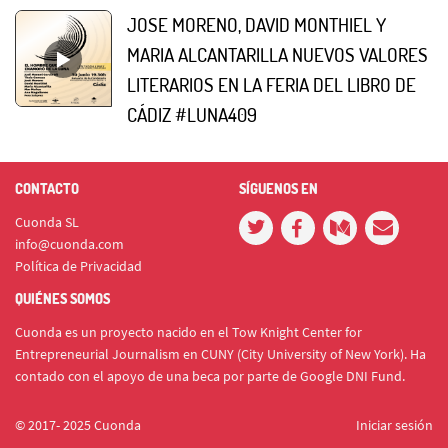
JOSE MORENO, DAVID MONTHIEL Y
MARIA ALCANTARILLA NUEVOS VALORES
LITERARIOS EN LA FERIA DEL LIBRO DE
CÁDIZ #LUNA409
CONTACTO
SÍGUENOS EN
Cuonda SL
info@cuonda.com
Política de Privacidad
QUIÉNES SOMOS
Cuonda es un proyecto nacido en el Tow Knight Center for
Entrepreneurial Journalism en CUNY (City University of New York). Ha
contado con el apoyo de una beca por parte de Google DNI Fund.
© 2017- 2025 Cuonda
Iniciar sesión