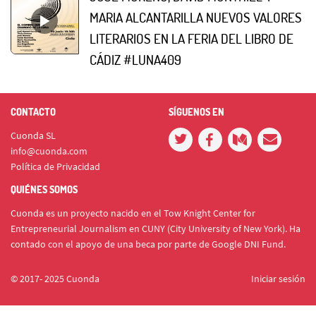
MARIA ALCANTARILLA NUEVOS VALORES
LITERARIOS EN LA FERIA DEL LIBRO DE
CÁDIZ #LUNA409
CONTACTO
SÍGUENOS EN
Cuonda SL
info@cuonda.com
Política de Privacidad
QUIÉNES SOMOS
Cuonda es un proyecto nacido en el Tow Knight Center for
Entrepreneurial Journalism en CUNY (City University of New York). Ha
contado con el apoyo de una beca por parte de Google DNI Fund.
© 2017- 2025 Cuonda
Iniciar sesión