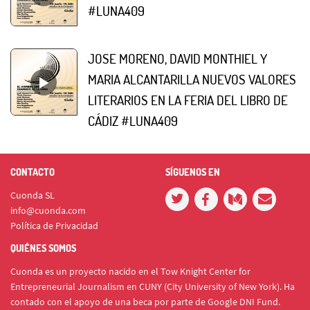
#LUNA409
JOSE MORENO, DAVID MONTHIEL Y
MARIA ALCANTARILLA NUEVOS VALORES
LITERARIOS EN LA FERIA DEL LIBRO DE
CÁDIZ #LUNA409
CONTACTO
SÍGUENOS EN
Cuonda SL
info@cuonda.com
Política de Privacidad
QUIÉNES SOMOS
Cuonda es un proyecto nacido en el Tow Knight Center for
Entrepreneurial Journalism en CUNY (City University of New York). Ha
contado con el apoyo de una beca por parte de Google DNI Fund.