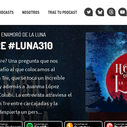
ODCASTS
NOSOTROS
TRAE TU PODCAST
 ENAMORÓ DE LA LUNA
RE #LUNA310
Tre? Una pregunta que nos
safío al que colocamos al
Tre, que se toca un increíble
, y además a Juanma López
Colubi. La entrevista atraviesa el
 Tre entre carcajadas y la
espierta un pers...