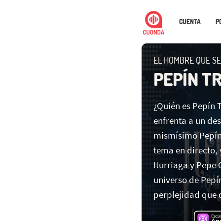
CUENTA
P
EL HOMBRE QUE SE
PEPÍN T
¿Quién es Pepín 
enfrenta a un de
mismísimo Pepín 
tema en directo
Iturriaga y Pepe 
universo de Pepín
perplejidad que d