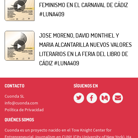
FEMINISMO EN EL CARNAVAL DE CÁDIZ
#LUNA409
JOSE MORENO, DAVID MONTHIEL Y
MARIA ALCANTARILLA NUEVOS VALORES
LITERARIOS EN LA FERIA DEL LIBRO DE
CÁDIZ #LUNA409
CONTACTO
SÍGUENOS EN
Cuonda SL
info@cuonda.com
Política de Privacidad
QUIÉNES SOMOS
Cuonda es un proyecto nacido en el Tow Knight Center for
Entrepreneurial Journalism en CUNY (City University of New York). Ha