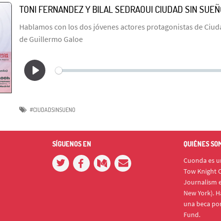
TONI FERNANDEZ Y BILAL SEDRAOUI CIUDAD SIN SUE
Hablamos con los dos jóvenes actores protagonistas de Ciuda
de Guillermo Galoe
#CIUDADSINSUENO
SÍGUENOS EN
QUIÉNES SO
Cuonda es un
Tow Knight C
Journalism e
New York). H
una beca po
Fund.