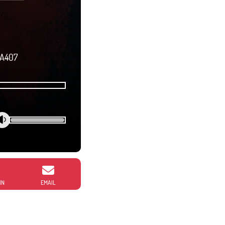
NA407
IN
EMAIL