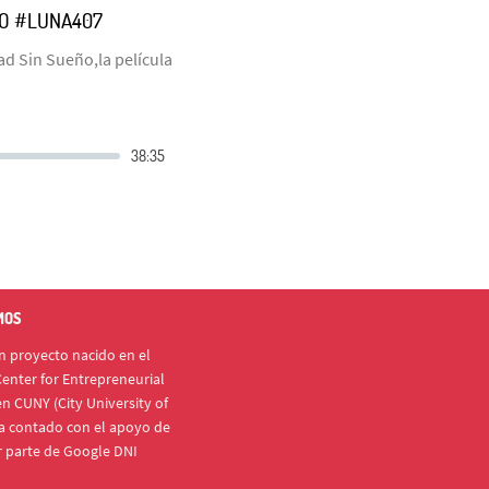
ÑO #LUNA407
d Sin Sueño,la película
MOS
 proyecto nacido en el
enter for Entrepreneurial
n CUNY (City University of
a contado con el apoyo de
r parte de Google DNI