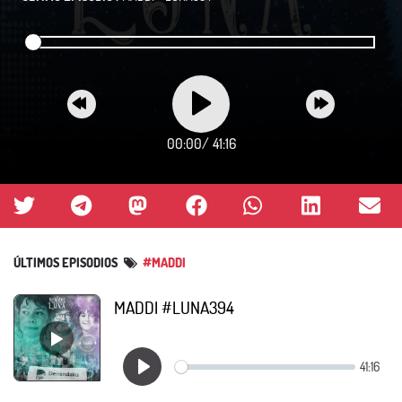
00:00
/
41:16
ÚLTIMOS EPISODIOS
#MADDI
MADDI #LUNA394