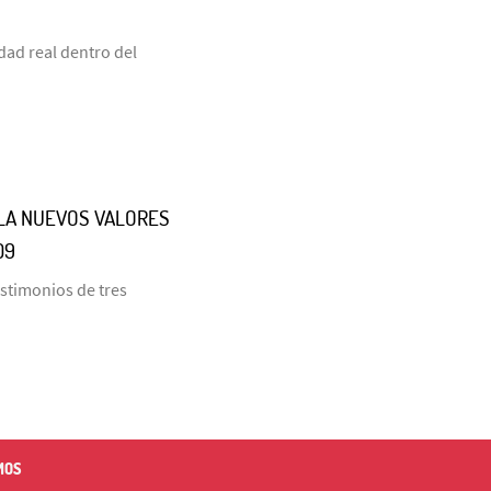
dad real dentro del
LLA NUEVOS VALORES
09
estimonios de tres
MOS