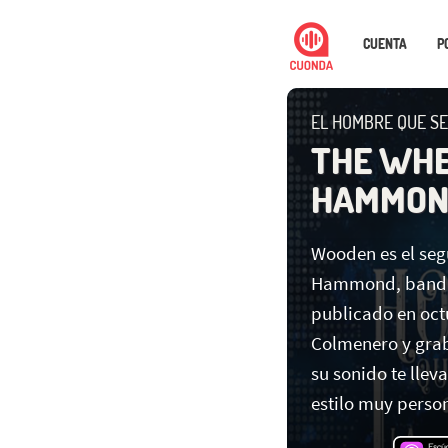
CUENTA
P
EL HOMBRE QUE SE
THE WHE
HAMMON
Wooden es el seg
Hammond, banda 
publicado en oct
Colmenero y grab
su sonido te llev
estilo muy person