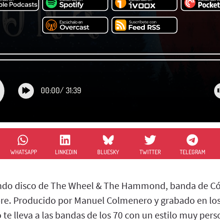
00:00
/
31:39
WHATSAPP
LINKEDIN
BLUESKY
TWITTER
TELEGRAM
ndo disco de The Wheel & The Hammond, banda de Có
re. Producido por Manuel Colmenero y grabado en los
te lleva a las bandas de los 70 con un estilo muy perso