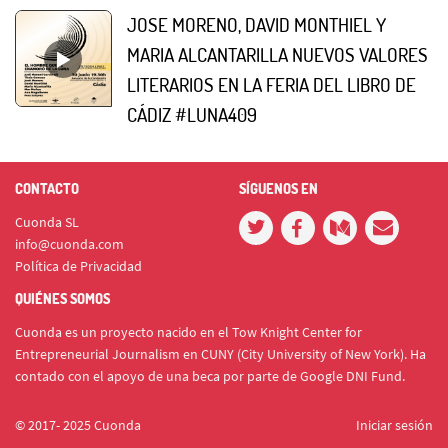
JOSE MORENO, DAVID MONTHIEL Y
MARIA ALCANTARILLA NUEVOS VALORES
LITERARIOS EN LA FERIA DEL LIBRO DE
CÁDIZ #LUNA409
CONTACTO
SÍGUENOS EN
Cuonda SL
info@cuonda.com
Política de Privacidad
QUIÉNES SOMOS
Cuonda es un proyecto nacido en el Tow Knight Center for
Entrepreneurial Journalism en CUNY (City University of New York). Ha
contado con el apoyo de una beca por parte de Google DNI Fund.
© 2017- 2025 Cuonda
Iniciar sesión