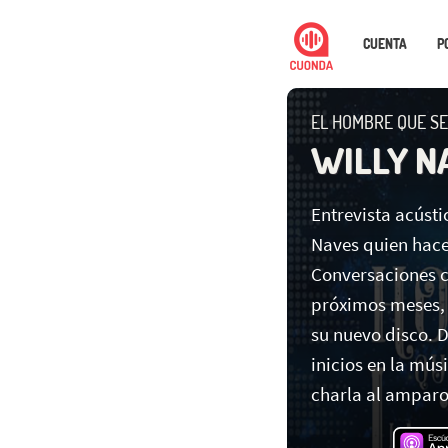
CUENTA
P
EL HOMBRE QUE SE
WILLY N
Entrevista acústi
Naves quien hace
Conversaciones c
próximos meses, 
su nuevo disco. 
inicios en la mú
charla al amparo 