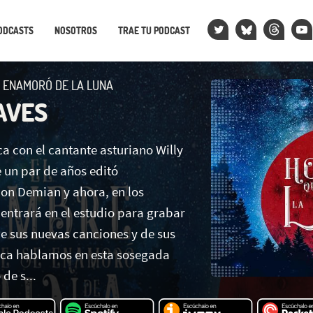
ODCASTS
NOSOTROS
TRAE TU PODCAST
 ENAMORÓ DE LA LUNA
AVES
ca con el cantante asturiano Willy
 un par de años editó
on Demian y ahora, en los
entrará en el estudio para grabar
De sus nuevas canciones y de sus
sica hablamos en esta sosegada
de s...