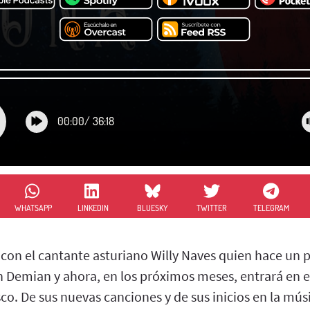
00:00
/
36:18
WHATSAPP
LINKEDIN
BLUESKY
TWITTER
TELEGRAM
 con el cantante asturiano Willy Naves quien hace un 
 Demian y ahora, en los próximos meses, entrará en e
co. De sus nuevas canciones y de sus inicios en la mú