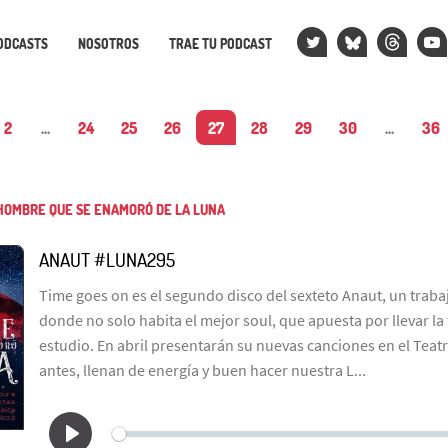
ODCASTS
NOSOTROS
TRAE TU PODCAST
2
...
24
25
26
27
28
29
30
...
36
HOMBRE QUE SE ENAMORÓ DE LA LUNA
ANAUT #LUNA295
Time goes on es el segundo disco del sexteto Anaut, un traba
donde no solo habita el mejor soul, que apuesta por llevar la 
estudio. En abril presentarán su nuevas canciones en el Teatr
antes, llenan de energía y buen hacer nuestra L...