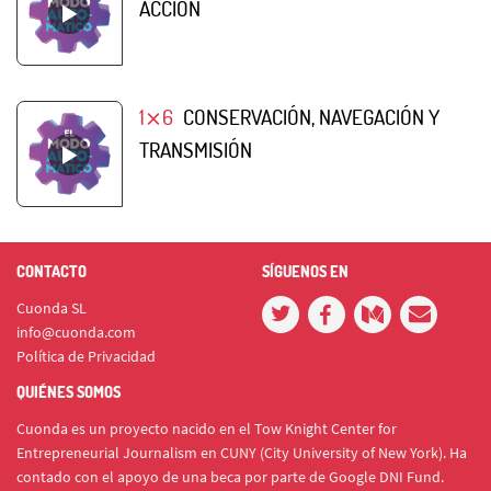
ACCIÓN
1⨯6
CONSERVACIÓN, NAVEGACIÓN Y
TRANSMISIÓN
CONTACTO
SÍGUENOS EN
Cuonda SL
info@cuonda.com
Política de Privacidad
QUIÉNES SOMOS
Cuonda es un proyecto nacido en el Tow Knight Center for
Entrepreneurial Journalism en CUNY (City University of New York). Ha
contado con el apoyo de una beca por parte de Google DNI Fund.