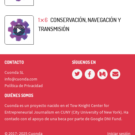
1⨯6
CONSERVACIÓN, NAVEGACIÓN Y
TRANSMISIÓN
CONTACTO
SÍGUENOS EN
Cuonda SL
info@cuonda.com
Política de Privacidad
QUIÉNES SOMOS
Cuonda es un proyecto nacido en el Tow Knight Center for
Entrepreneurial Journalism en CUNY (City University of New York). Ha
contado con el apoyo de una beca por parte de Google DNI Fund.
© 2017- 2025 Cuonda
Iniciar sesión