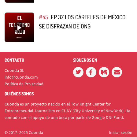
#45
EP 37 LOS CÁRTELES DE MÉXICO
SE DISFRAZAN DE ONG
CONTACTO
SÍGUENOS EN
Cuonda SL
info@cuonda.com
Política de Privacidad
QUIÉNES SOMOS
Cuonda es un proyecto nacido en el Tow Knight Center for
Entrepreneurial Journalism en CUNY (City University of New York). Ha
contado con el apoyo de una beca por parte de Google DNI Fund.
© 2017- 2025 Cuonda
Iniciar sesión