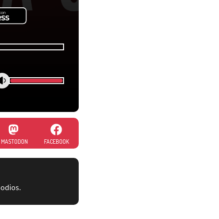
MASTODON
FACEBOOK
sodios.