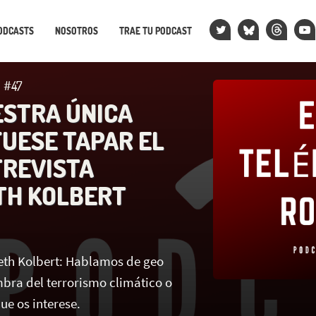
ODCASTS
NOSOTROS
TRAE TU PODCAST
 #47
ESTRA ÚNICA
FUESE TAPAR EL
TREVISTA
TH KOLBERT
beth Kolbert: Hablamos de geo
mbra del terrorismo climático o
ue os interese.