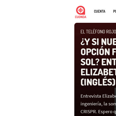
CUENTA
P
EL TELÉFONO ROJO
¿Y SI NU
OPCIÓN 
SOL? EN
ELIZABE
(INGLÉS)
Entrevista Eliza
ingeniería, la so
CRISPR. Espero q