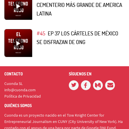
CEMENTERIO MÁS GRANDE DE AMERICA
LATINA
#45
EP 37 LOS CÁRTELES DE MÉXICO
SE DISFRAZAN DE ONG
CONTACTO
SÍGUENOS EN
Cuonda SL
info@cuonda.com
Política de Privacidad
QUIÉNES SOMOS
Cuonda es un proyecto nacido en el Tow Knight Center for
Entrepreneurial Journalism en CUNY (City University of New York). Ha
contado con el apoyo de una beca por parte de Google DNI Fund.