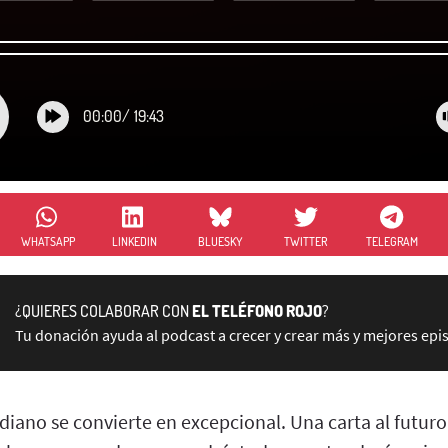
00:00
/
19:43
WHATSAPP
LINKEDIN
BLUESKY
TWITTER
TELEGRAM
¿QUIERES COLABORAR CON
EL TELÉFONO ROJO
?
Tu donación ayuda al podcast a crecer y crear más y mejores epi
diano se convierte en excepcional. Una carta al futur