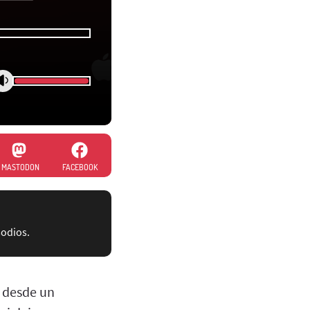
MASTODON
FACEBOOK
sodios.
o desde un