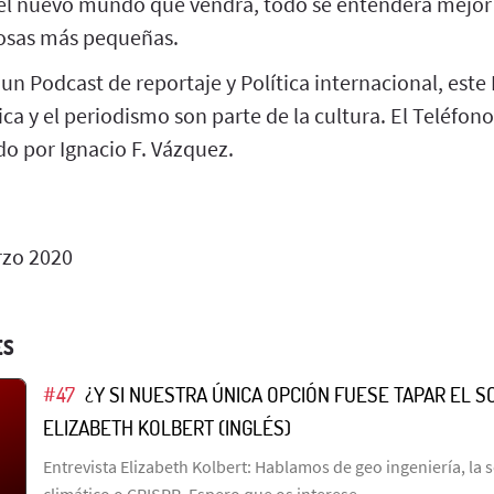
el nuevo mundo que vendrá, todo se entenderá mejor
cosas más pequeñas.
 un Podcast de reportaje y Política internacional, este
tica y el periodismo son parte de la cultura. El Teléfon
do por Ignacio F. Vázquez.
zo 2020
ES
#47
¿Y SI NUESTRA ÚNICA OPCIÓN FUESE TAPAR EL S
ELIZABETH KOLBERT (INGLÉS)
Entrevista Elizabeth Kolbert: Hablamos de geo ingeniería, la
climático o CRISPR. Espero que os interese.