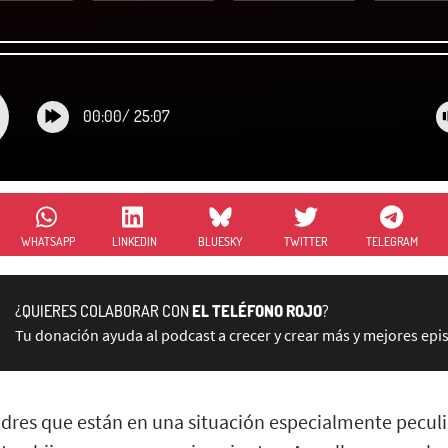
00:00
/
25:07
WHATSAPP
LINKEDIN
BLUESKY
TWITTER
TELEGRAM
¿QUIERES COLABORAR CON
EL TELÉFONO ROJO
?
Tu donación ayuda al podcast a crecer y crear más y mejores epi
res que están en una situación especialmente peculiar