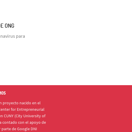
DE ONG
onavirus para
MOS
 proyecto nacido en el
enter for Entrepreneurial
n CUNY (City University of
a contado con el apoyo de
r parte de Google DNI