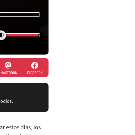
MASTODON
FACEBOOK
sodios.
 estos días, los