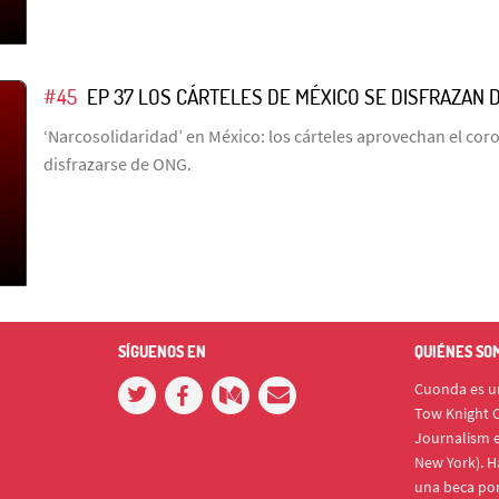
#45
EP 37 LOS CÁRTELES DE MÉXICO SE DISFRAZAN 
‘Narcosolidaridad’ en México: los cárteles aprovechan el cor
disfrazarse de ONG.
SÍGUENOS EN
QUIÉNES SO
Cuonda es un
Tow Knight C
Journalism e
New York). H
una beca po