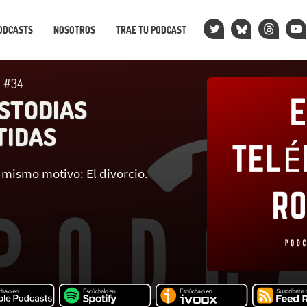
ODCASTS
NOSOTROS
TRAE TU PODCAST
 #34
USTODIAS
TIDAS
n mismo motivo: El divorcio.