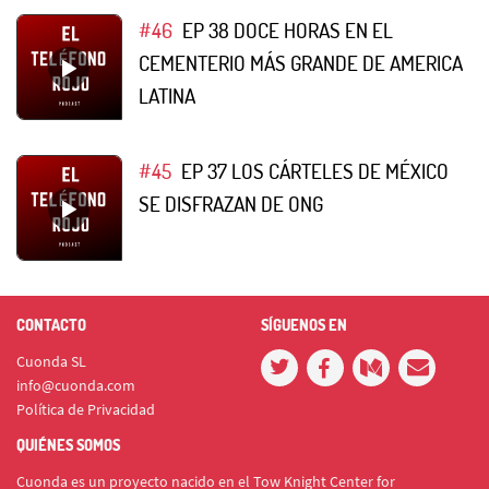
#46
EP 38 DOCE HORAS EN EL
CEMENTERIO MÁS GRANDE DE AMERICA
LATINA
#45
EP 37 LOS CÁRTELES DE MÉXICO
SE DISFRAZAN DE ONG
CONTACTO
SÍGUENOS EN
Cuonda SL
info@cuonda.com
Política de Privacidad
QUIÉNES SOMOS
Cuonda es un proyecto nacido en el Tow Knight Center for