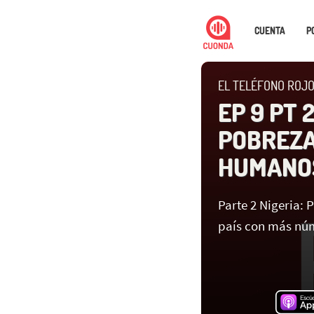
CUENTA
P
EL TELÉFONO ROJ
EP 9 PT 
POBREZA
HUMANO
Parte 2 Nigeria:
país con más nú