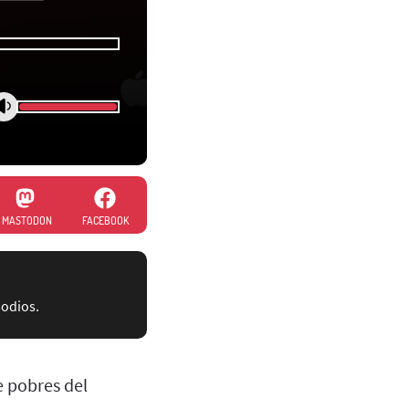
MASTODON
FACEBOOK
sodios.
e pobres del