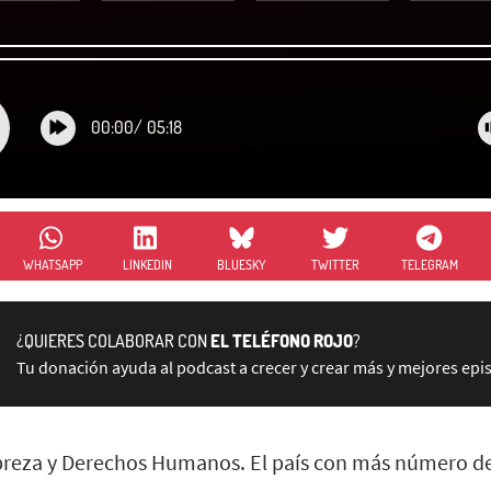
00:00
/
05:18
WHATSAPP
LINKEDIN
BLUESKY
TWITTER
TELEGRAM
¿QUIERES COLABORAR CON
EL TELÉFONO ROJO
?
Tu donación ayuda al podcast a crecer y crear más y mejores epi
obreza y Derechos Humanos. El país con más número d