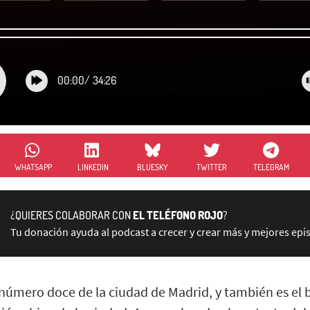
00:00
/
34:26
WHATSAPP
LINKEDIN
BLUESKY
TWITTER
TELEGRAM
¿QUIERES COLABORAR CON
EL TELÉFONO ROJO
?
Tu donación ayuda al podcast a crecer y crear más y mejores epi
o número doce de la ciudad de Madrid, y también es el