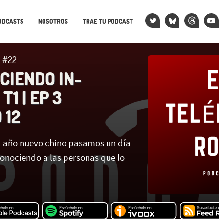
ODCASTS
NOSOTROS
TRAE TU PODCAST
 #22
CIENDO IN-
T1 | EP 3
 12
el año nuevo chino pasamos un día
conociendo a las personas que lo