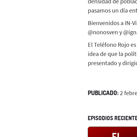
densidad de poblac
pasamos un día ente
Bienvenidos a IN-Vi
@nonosven y @igna
El Teléfono Rojo es
idea de que la polí
presentado y dirigi
PUBLICADO:
2 febr
EPISODIOS RECIENT