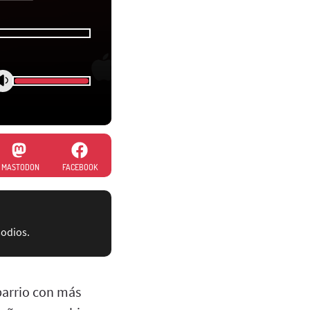
MASTODON
FACEBOOK
sodios.
 barrio con más