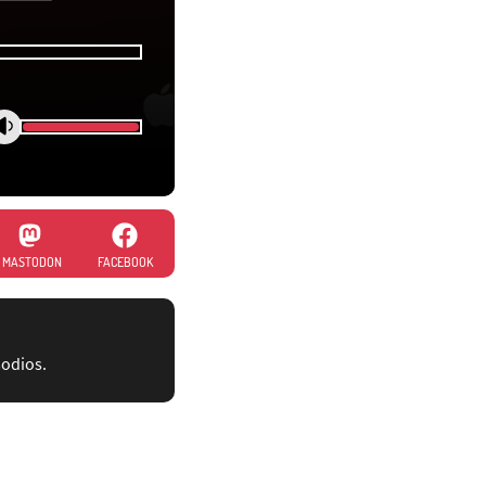
MASTODON
FACEBOOK
sodios.