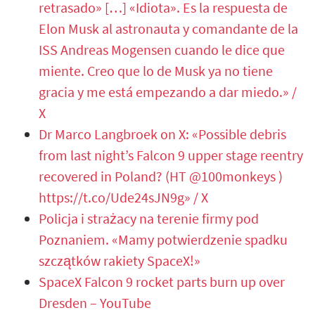
retrasado» […] «Idiota». Es la respuesta de
Elon Musk al astronauta y comandante de la
ISS Andreas Mogensen cuando le dice que
miente. Creo que lo de Musk ya no tiene
gracia y me está empezando a dar miedo.» /
X
Dr Marco Langbroek on X: «Possible debris
from last night’s Falcon 9 upper stage reentry
recovered in Poland? (HT @100monkeys )
https://t.co/Ude24sJN9g» / X
Policja i strażacy na terenie firmy pod
Poznaniem. «Mamy potwierdzenie spadku
szczątków rakiety SpaceX!»
SpaceX Falcon 9 rocket parts burn up over
Dresden – YouTube