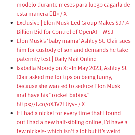
modelo durante meses para luego cagarla de
esta manera 🤦‍♂️» / X
Exclusive | Elon Musk-Led Group Makes $97.4
Billion Bid for Control of OpenAI – WSJ
Elon Musk’s ‘baby mama’ Ashley St. Clair sues
him for custody of son and demands he take
paternity test | Daily Mail Online
Isabella Moody on X: «In May 2023, Ashley St
Clair asked me for tips on being funny,
because she wanted to seduce Elon Musk
and have his “rocket babies.”
https://t.co/oX3V2Ltiyv» / X
If I had a nickel for every time that I found
out I had a new half-sibling online, I’d have a
few nickels- which isn’t a lot but it’s weird