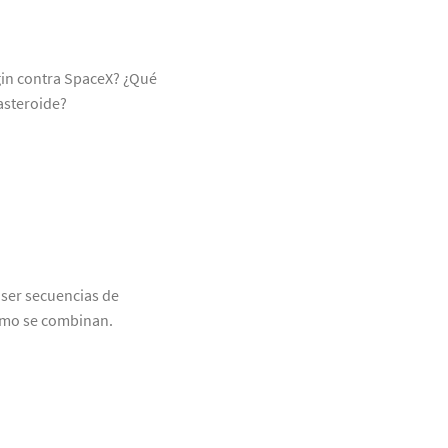
gin contra SpaceX? ¿Qué
asteroide?
ser secuencias de
cómo se combinan.