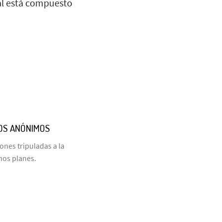
nal está compuesto
COS ANÓNIMOS
nes tripuladas a la
hos planes.