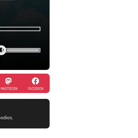
MASTODON
FACEBOOK
sodios.