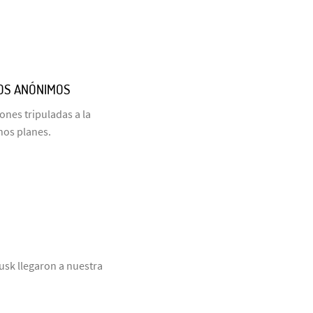
COS ANÓNIMOS
nes tripuladas a la
hos planes.
usk llegaron a nuestra