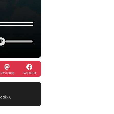
MASTODON
FACEBOOK
sodios.