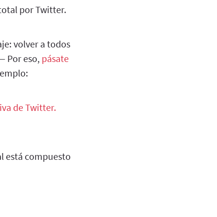
otal por Twitter.
aje: volver a todos
 — Por eso,
pásate
ejemplo:
va de Twitter.
nal está compuesto