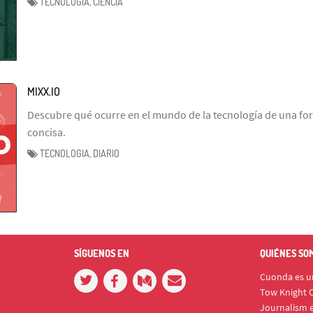
TECNOLOGIA, CIENCIA
MIXX.IO
Descubre qué ocurre en el mundo de la tecnología de una fo
concisa.
TECNOLOGIA, DIARIO
SÍGUENOS EN
QUIÉNES SO
Cuonda es un
Tow Knight C
Journalism e