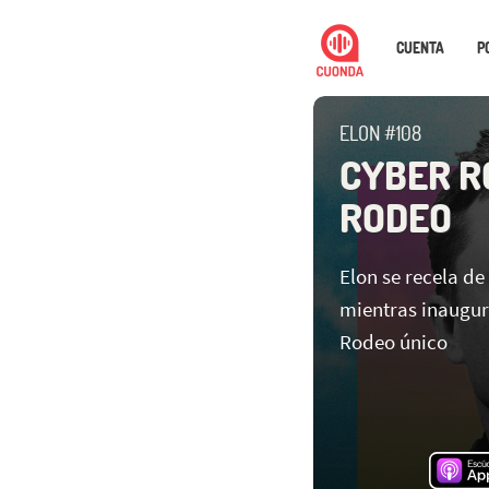
CUENTA
P
ELON #108
CYBER R
RODEO
Elon se recela de 
mientras inaugur
Rodeo único