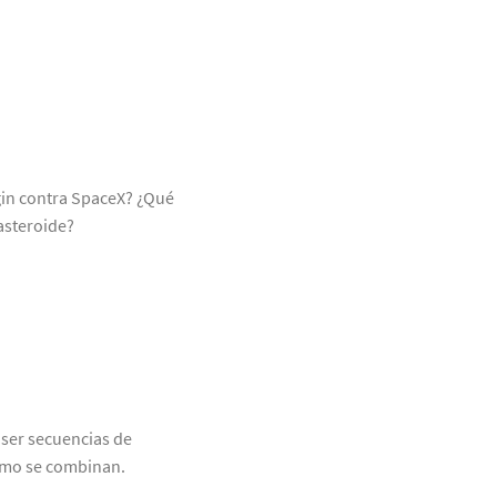
gin contra SpaceX? ¿Qué
asteroide?
ser secuencias de
cómo se combinan.