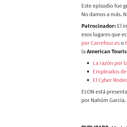
Este episodio fue g
No damos a más. No
Patrocinador:
El i
esos lugares que e
por Carrefour.es
o
la
American Touris
La razón por l
Empleados de 
El Cyber Rode
ELON está presenta
por Nahúm García.