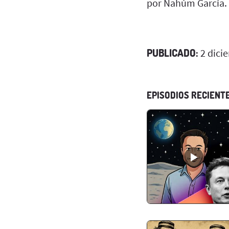
por Nahúm García.
PUBLICADO:
2 dici
EPISODIOS RECIENT