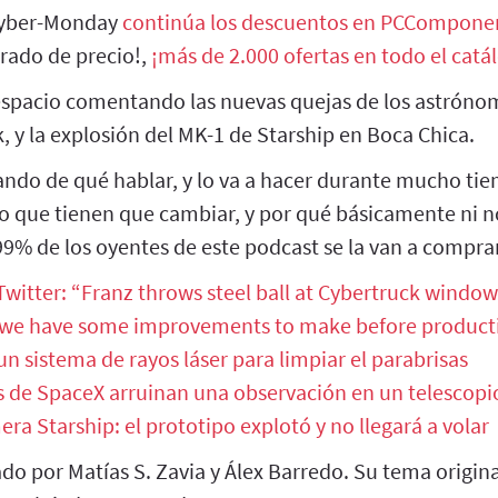
Cyber-Monday
continúa los descuentos en PCCompone
irado de precio!,
¡más de 2.000 ofertas en todo el catá
spacio comentando las nuevas quejas de los astrónom
nk, y la explosión del MK-1 de Starship en Boca Chica.
ando de qué hablar, y lo va a hacer durante mucho 
ño que tienen que cambiar, y por qué básicamente ni n
9% de los oyentes de este podcast se la van a comprar
witter: “Franz throws steel ball at Cybertruck window
 we have some improvements to make before producti
un sistema de rayos láser para limpiar el parabrisas
es de SpaceX arruinan una observación en un telescopi
era Starship: el prototipo explotó y no llegará a volar
do por Matías S. Zavia y Álex Barredo. Su tema origi