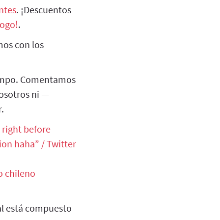
ntes
. ¡Descuentos
logo!
.
os con los
tiempo. Comentamos
osotros ni —
.
 right before
on haha” / Twitter
o chileno
nal está compuesto