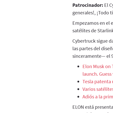
Patrocinador:
El 
generales!, ¡Todo t
Empezamos en el e
satélites de Starli
Cybertruck sigue d
las partes del dise
sinceramente— el 9
Elon Musk on T
launch. Guess
Tesla patenta 
Varios satélit
Adiós a la prim
ELON está presenta