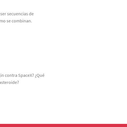
ser secuencias de
cómo se combinan.
gin contra SpaceX? ¿Qué
asteroide?