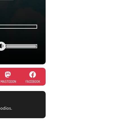
MASTODON
FACEBOOK
sodios.