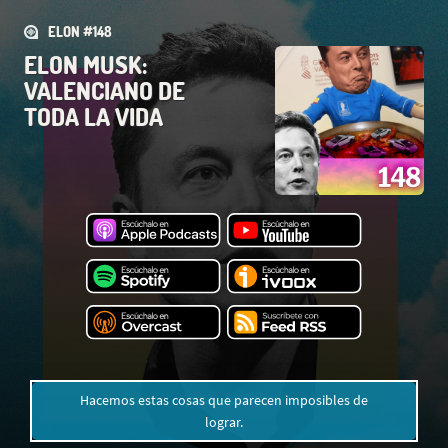
ELON #148
ELON MUSK:
VALENCIANO DE
TODA LA VIDA
Hacemos estas cosas que parecen imposibles de
lograr.