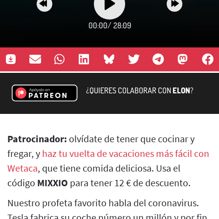
00:00
/
28:09
¿QUIERES COLABORAR CON
ELON
?
Patrocinador:
olvídate de tener que cocinar y
fregar, y
haz tu vuelta de vacaciones más fácil con
Wetaca
, que tiene comida deliciosa. Usa el
código
MIXXIO
para tener 12 € de descuento.
Nuestro profeta favorito habla del coronavirus.
Tesla fabrica su coche número un millón y por fin