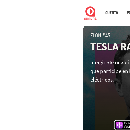
CUENTA
P
ELON #45
TESLA R
Imagínate una di
que participe en
eléctricos.