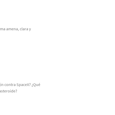
rma amena, clara y
gin contra SpaceX? ¿Qué
asteroide?