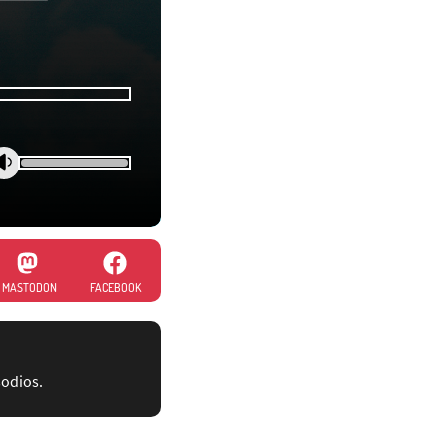
MASTODON
FACEBOOK
sodios.