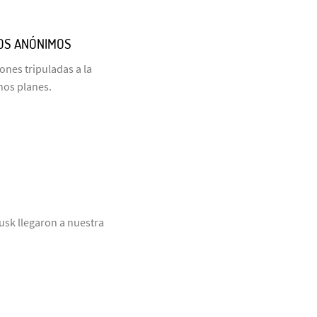
COS ANÓNIMOS
nes tripuladas a la
hos planes.
usk llegaron a nuestra