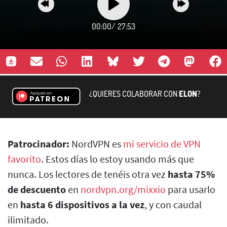
00:00
/
27:53
¿QUIERES COLABORAR CON
ELON
?
Patrocinador:
NordVPN es
mi servicio de VPN
favorito
. Estos días lo estoy usando más que
nunca. Los lectores de tenéis otra vez
hasta 75%
de descuento
en
nordvpn.org/mixxio
para usarlo
en
hasta 6 dispositivos a la vez
, y con caudal
ilimitado.