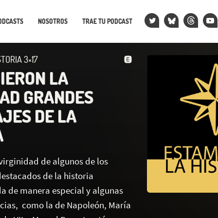
ODCASTS
NOSOTROS
TRAE TU PODCAST
TORIA 3×17
DIERON LA
DAD GRANDES
JES DE LA
A
virginidad de algunos de los
estacados de la historia
da de manera especial y algunas
ncias, como la de Napoleón, María