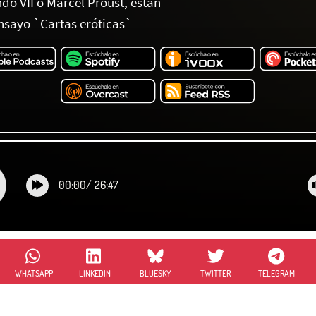
do VII o Marcel Proust, están
ensayo `Cartas eróticas`
00:00
/
26:47
WHATSAPP
LINKEDIN
BLUESKY
TWITTER
TELEGRAM