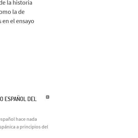
e la historia
como la de
s en el ensayo
TO ESPAÑOL DEL
o español hace nada
pánica a principios del