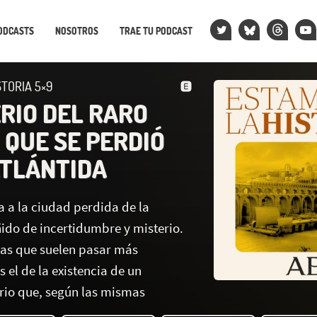
ODCASTS
NOSOTROS
TRAE TU PODCAST
STORIA 5×9
ERIO DEL RARO
 QUE SE PERDIÓ
ATLÁNTIDA
a a la ciudad perdida de la
ñido de incertidumbre y misterio.
as que suelen pasar más
 el de la existencia de un
rio que, según las mismas