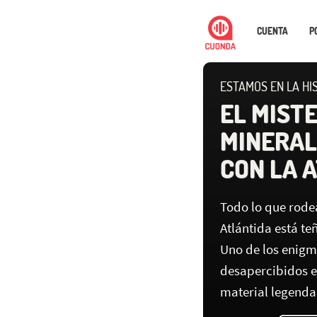
CUENTA
P
ESTAMOS EN LA HI
EL MIST
MINERAL
CON LA 
Todo lo que rode
Atlántida está te
Uno de los enigm
desapercibidos es
material legenda