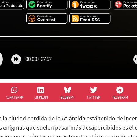
00:00
/
27:57
WHATSAPP
LINKEDIN
BLUESKY
TWITTER
TELEGRAM
 la ciudad perdida de la Atlántida está teñido de inc
s enigmas que suelen pasar más desapercibidos es el d
rio que, según las mismas fuentes clásicas, sirvió a lo