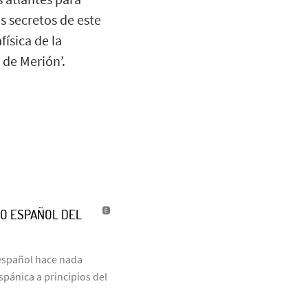
s secretos de este
ísica de la
e de Merión’.
TO ESPAÑOL DEL
o español hace nada
pánica a principios del