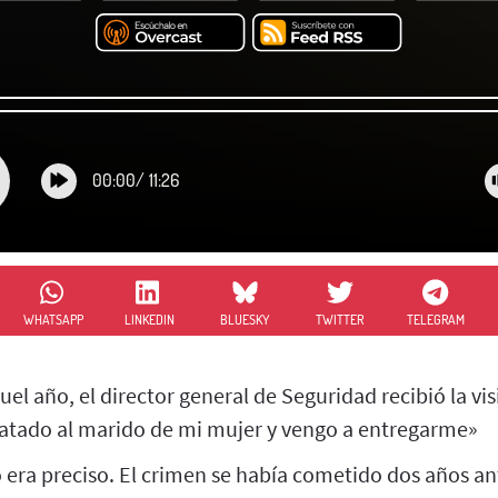
00:00
/
11:26
WHATSAPP
LINKEDIN
BLUESKY
TWITTER
TELEGRAM
el año, el director general de Seguridad recibió la v
matado al marido de mi mujer y vengo a entregarme»
 era preciso. El crimen se había cometido dos años an