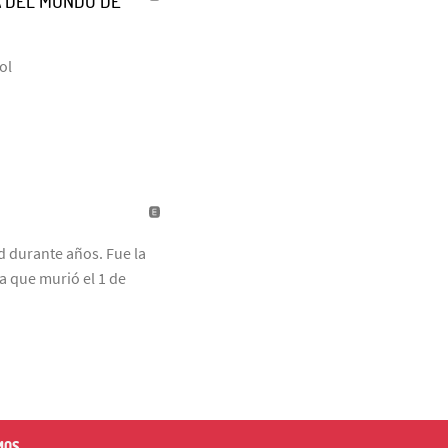
A DEL MUNDO DE
ol
id durante años. Fue la
ta que murió el 1 de
MOS