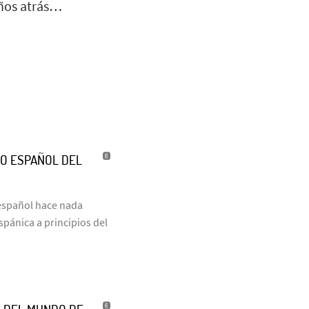
años atrás…
TO ESPAÑOL DEL
o español hace nada
pánica a principios del