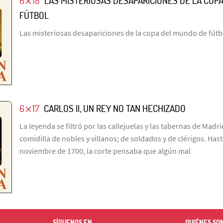
6⨯18
LAS MISTERIOSAS DESAPARICIONES DE LA COP
FÚTBOL
Las misteriosas desapariciones de la copa del mundo de fútb
6⨯17
CARLOS II, UN REY NO TAN HECHIZADO
La leyenda se filtró por las callejuelas y las tabernas de Madr
comidilla de nobles y villanos; de soldados y de clérigos. Has
noviembre de 1700, la corte pensaba que algún mal
SÍGUENOS EN
QUIÉNES SO