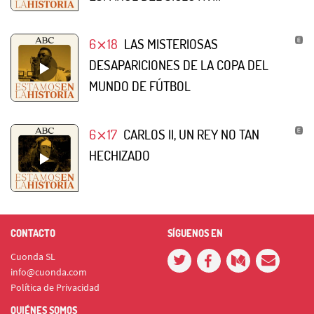
6⨯18
LAS MISTERIOSAS
DESAPARICIONES DE LA COPA DEL
MUNDO DE FÚTBOL
6⨯17
CARLOS II, UN REY NO TAN
HECHIZADO
CONTACTO
SÍGUENOS EN
Cuonda SL
info@cuonda.com
Política de Privacidad
QUIÉNES SOMOS