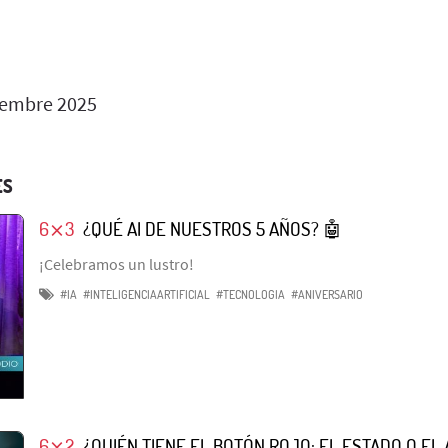
iembre 2025
ES
6⨯3
¿QUÉ AI DE NUESTROS 5 AÑOS? 🤖
¡Celebramos un lustro!
#IA
#INTELIGENCIAARTIFICIAL
#TECNOLOGIA
#ANIVERSARIO
6⨯2
¿QUIÉN TIENE EL BOTÓN ROJO: EL ESTADO O EL