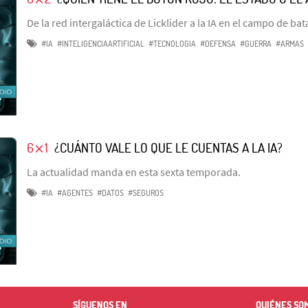
De la red intergaláctica de Licklider a la IA en el campo de bat
#IA
#INTELIGENCIAARTIFICIAL
#TECNOLOGIA
#DEFENSA
#GUERRA
#ARMAS
6⨯1
¿CUÁNTO VALE LO QUE LE CUENTAS A LA IA?
La actualidad manda en esta sexta temporada.
#IA
#AGENTES
#DATOS
#SEGUROS
SÍGUENOS EN
QUIÉNES SO