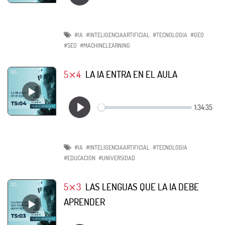
#IA
#INTELIGENCIAARTIFICIAL
#TECNOLOGIA
#GEO
#SEO
#MACHINELEARNING
5⨯4
LA IA ENTRA EN EL AULA
#IA
#INTELIGENCIAARTIFICIAL
#TECNOLOGIA
#EDUCACION
#UNIVERSIDAD
5⨯3
LAS LENGUAS QUE LA IA DEBE
APRENDER