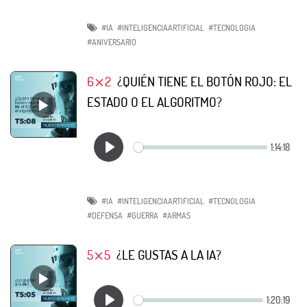
#IA
#INTELIGENCIAARTIFICIAL
#TECNOLOGIA
#ANIVERSARIO
6⨯2
¿QUIÉN TIENE EL BOTÓN ROJO: EL
ESTADO O EL ALGORITMO?
#IA
#INTELIGENCIAARTIFICIAL
#TECNOLOGIA
#DEFENSA
#GUERRA
#ARMAS
5⨯5
¿LE GUSTAS A LA IA?