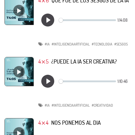
4⨯6
QUÉ FUE DE LOS SESGOS DE LA IA
#IA
#INTELIGENCIAARTIFICIAL
#TECNOLOGIA
#SESGOS
4⨯5
¿PUEDE LA IA SER CREATIVA?
#IA
#INTELIGENCIAARTIFICIAL
#CREATIVIDAD
4⨯4
NOS PONEMOS AL DIA