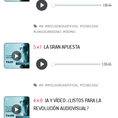
#IA
#INTELIGENCIAARTIFICIAL
#TECNOLOGIA
#LENGUASINDIGENAS
#IDIOMAS
5⨯1
LA GRAN APUESTA
#IA
#INTELIGENCIAARTIFICIAL
#TECNOLOGIA
4⨯8
IA Y VÍDEO: ¿LISTOS PARA LA
REVOLUCIÓN AUDIOVISUAL?