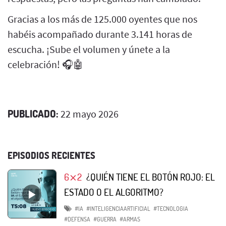
Gracias a los más de 125.000 oyentes que nos
habéis acompañado durante 3.141 horas de
escucha. ¡Sube el volumen y únete a la
celebración! 🎧🤖
PUBLICADO:
22 mayo 2026
EPISODIOS RECIENTES
6⨯2
¿QUIÉN TIENE EL BOTÓN ROJO: EL
ESTADO O EL ALGORITMO?
#IA
#INTELIGENCIAARTIFICIAL
#TECNOLOGIA
#DEFENSA
#GUERRA
#ARMAS