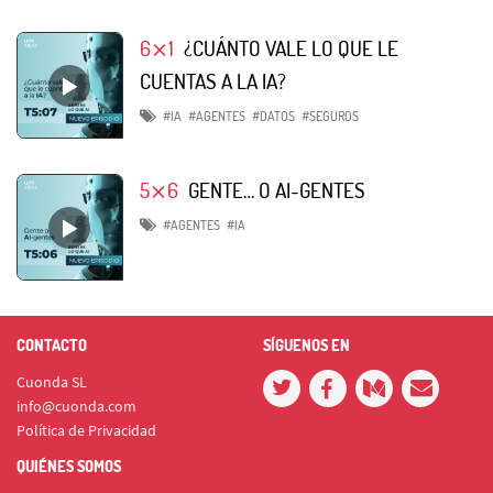
6⨯1
¿CUÁNTO VALE LO QUE LE
CUENTAS A LA IA?
#IA
#AGENTES
#DATOS
#SEGUROS
5⨯6
GENTE… O AI-GENTES
#AGENTES
#IA
CONTACTO
SÍGUENOS EN
Cuonda SL
info@cuonda.com
Política de Privacidad
QUIÉNES SOMOS