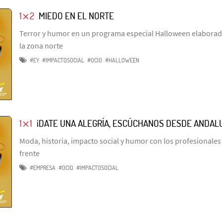
1⨯2
MIEDO EN EL NORTE
Terror y humor en un programa especial Halloween elaborado
la zona norte
#EY
#IMPACTOSOCIAL
#OCIO
#HALLOWEEN
1⨯1
¡DATE UNA ALEGRÍA, ESCÚCHANOS DESDE ANDALU
Moda, historia, impacto social y humor con los profesionales
frente
#EMPRESA
#OCIO
#IMPACTOSOCIAL