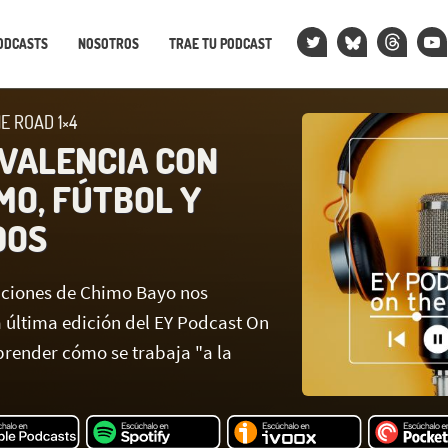
ODCASTS
NOSOTROS
TRAE TU PODCAST
E ROAD 1×4
 VALENCIA CON
MO, FÚTBOL Y
DOS
anciones de Chimo Bayo nos
 última edición del EY Podcast On
render cómo se trabaja "a la