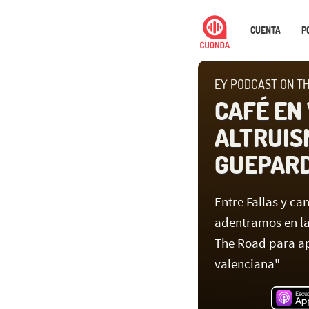
CUENTA
P
EY PODCAST ON TH
CAFÉ EN
ALTRUIS
GUEPAR
Entre Fallas y c
adentramos en la
The Road para ap
valenciana"