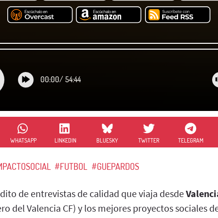
00:00
/
54:44
WHATSAPP
LINKEDIN
BLUESKY
TWITTER
TELEGRAM
MPACTOSOCIAL
#FUTBOL
#GUEPARDOS
ito de entrevistas de calidad que viaja desde
Valenci
o del Valencia CF) y los mejores proyectos sociales de