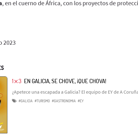
a
, en el cuerno de África, con los proyectos de protecci
o 2023
ES
1⨯3
EN GALICIA, SE CHOVE, ¡QUE CHOVA!
¿Apetece una escapada a Galicia? El equipo de EY de A Coruña 
#GALICIA
#TURISMO
#GASTRONOMIA
#EY