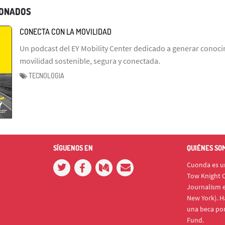
IONADOS
CONECTA CON LA MOVILIDAD
Un podcast del EY Mobility Center dedicado a generar conoc
movilidad sostenible, segura y conectada.
TECNOLOGIA
SÍGUENOS EN
QUIÉNES SO
Cuonda es un
Tow Knight C
Journalism e
New York). H
una beca po
Fund.