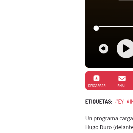
DESCARGAR
EMAIL
ETIQUETAS:
#EY
#I
Un programa cargad
Hugo Duro (delanter